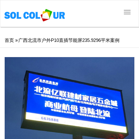
切
换
导
航
面
首页
»
广西北流市户外P10直插节能屏235.9296平米案例
包
屑