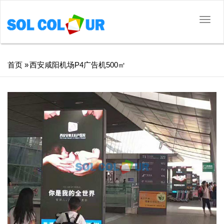
切
换
导
航
面
首页
»
西安咸阳机场P4广告机500㎡
包
屑